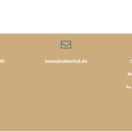
00
team@nahevital.de
Mo
Sa,