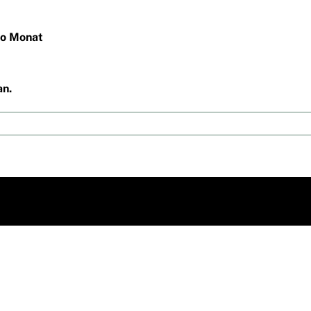
ro Monat
an.
Platform!